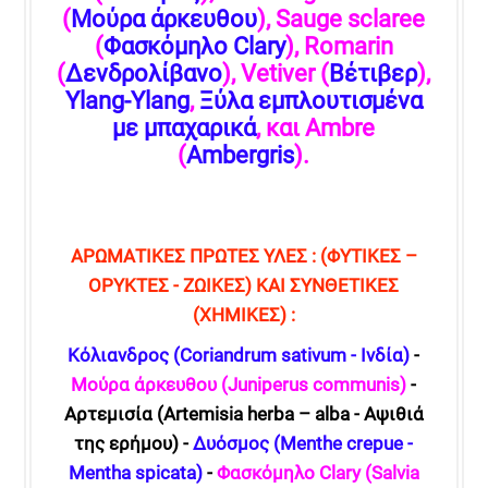
(
Μούρα άρκευθου
), Sauge sclaree
(
Φασκόμηλο Clary
), Romarin
(
Δενδρολίβανο
), Vetiver (
Βέτιβερ
),
Ylang-Ylang
,
Ξύλα εμπλουτισμένα
με μπαχαρικά
, και Ambre
(
Ambergris
).
ΑΡΩΜΑΤΙΚΕΣ ΠΡΩΤΕΣ ΥΛΕΣ : (ΦΥΤΙΚΕΣ –
ΟΡΥΚΤΕΣ - ΖΩΙΚΕΣ) ΚΑΙ ΣΥΝΘΕΤΙΚΕΣ
(ΧΗΜΙΚΕΣ) :
Κόλιανδρος (Coriandrum sativum - Ινδία)
-
Μούρα άρκευθου (Juniperus communis)
-
Αρτεμισία (Artemisia herba – alba - Αψιθιά
της ερήμου) -
Δυόσμος (Menthe crepue -
Mentha spicata)
-
Φασκόμηλο
Clary
(Salvia