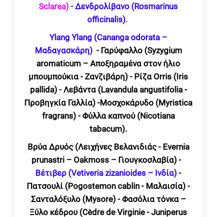
Sclarea)
-
Δενδρολίβανο (Rosmarinus
officinalis)
.
Ylang Ylang (Cananga odorata –
Μαδαγασκάρη)
- Γαρύφαλλο (Syzygium
aromaticum – Αποξηραμένα στον ήλιο
μπουμπούκια - Ζανζιβάρη) - Ρίζα Orris (Iris
pallida) - Λεβάντα (Lavandula angustifolia -
Προβηγκία Γαλλία)
-
Μοσχοκάρυδο (Myristica
fragrans) - Φύλλα καπνού (Nicotiana
tabacum).
Βρύα Δρυός (Λειχήνες Βελανιδιάς - Evernia
prunastri – Oakmoss – Γιουγκοσλαβία) -
Βέτιβερ (Vetiveria zizanioides – Ινδία)
-
Πατσουλί (Pogostemon cablin - Μαλαισία) -
Σανταλόξυλο (Mysore) - Φασόλια τόνκα –
Ξύλο κέδρου (Cèdre de Virginie - Juniperus