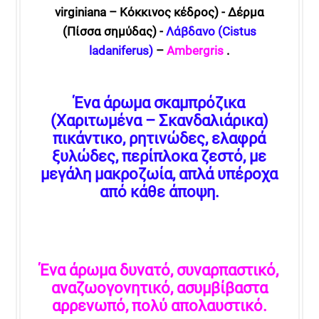
virginiana – Kόκκινος κέδρος) - Δέρμα
(Πίσσα σημύδας) -
Λάβδανο (Cistus
ladaniferus)
–
Ambergris
.
Ένα άρωμα σκαμπρόζικα
(Χαριτωμένα – Σκανδαλιάρικα)
πικάντικο, ρητινώδες, ελαφρά
ξυλώδες, περίπλοκα ζεστό, με
μεγάλη μακροζωία, απλά υπέροχα
από κάθε άποψη.
Ένα άρωμα δυνατό, συναρπαστικό,
αναζωογονητικό, ασυμβίβαστα
αρρενωπό, πολύ απολαυστικό.